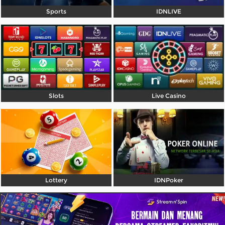
Sports
IDNLIVE
Promosi
Hubungi Kami
Live Chat
Pengaduan Customer
Slots
Live Casino
Pilih Bahasa:
MASUK
DAFTAR
&copy; LEOBOLA : Bandar Slot & Parlay Terbesar
Lottery
IDNPoker
di Indonesia. Hak Cipta Dilindungi.