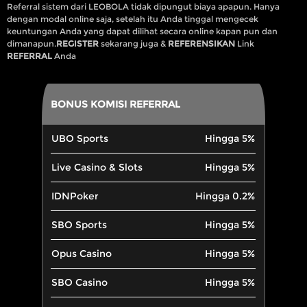
Referral sistem dari LEOBOLA tidak dipungut biaya apapun. Hanya
dengan modal online saja, setelah itu Anda tinggal mengecek
keuntungan Anda yang dapat dilihat secara online kapan pun dan
dimanapun.
REGISTER
sekarang juga &
REFERENSIKAN
Link
REFERRAL
Anda
BONUS KOMISI REFERRAL
UBO Sports
Hingga 5%
Live Casino & Slots
Hingga 5%
IDNPoker
Hingga 0.2%
SBO Sports
Hingga 5%
Opus Casino
Hingga 5%
SBO Casino
Hingga 5%