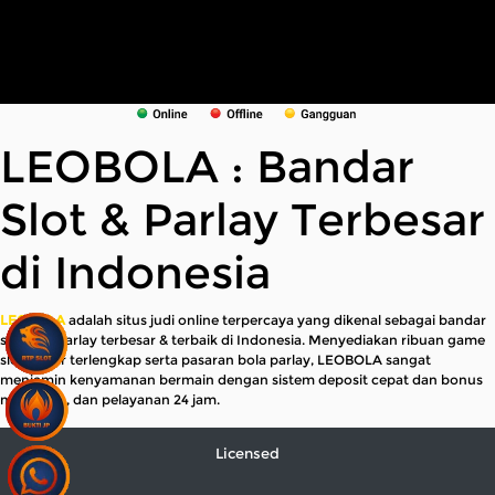
LEOBOLA : Bandar
Slot & Parlay Terbesar
di Indonesia
LEOBOLA
adalah situs judi online terpercaya yang dikenal sebagai bandar
slot dan parlay terbesar & terbaik di Indonesia. Menyediakan ribuan game
slot gacor terlengkap serta pasaran bola parlay, LEOBOLA sangat
menjamin kenyamanan bermain dengan sistem deposit cepat dan bonus
melimpah, dan pelayanan 24 jam.
Licensed