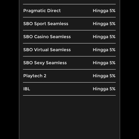
Pragmatic Direct
Hingga 5%
SBO Sport Seamless
Hingga 5%
SBO Casino Seamless
Hingga 5%
SBO Virtual Seamless
Hingga 5%
SBO Sexy Seamless
Hingga 5%
Playtech 2
Hingga 5%
IBL
Hingga 5%